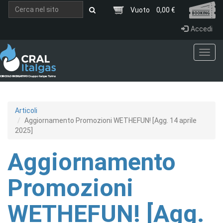
Salta al contenuto principale
Vuoto
0,00 €
Accedi
Toggl
navig
Articoli
Aggiornamento Promozioni WETHEFUN! [Agg. 14 aprile
2025]
Aggiornamento
Promozioni
WETHEFUN! [Agg.