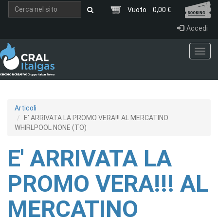
Salta al contenuto principale
Vuoto
0,00 €
Accedi
Toggl
navig
Articoli
E' ARRIVATA LA PROMO VERA!!! AL MERCATINO
WHIRLPOOL NONE (TO)
E' ARRIVATA LA
PROMO VERA!!! AL
MERCATINO