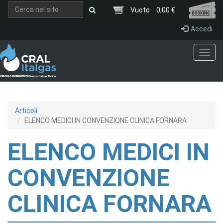
Salta al contenuto principale
Vuoto
0,00 €
Accedi
Toggl
navig
Articoli
ELENCO MEDICI IN CONVENZIONE CLINICA FORNARA
ELENCO MEDICI IN
CONVENZIONE
CLINICA FORNARA