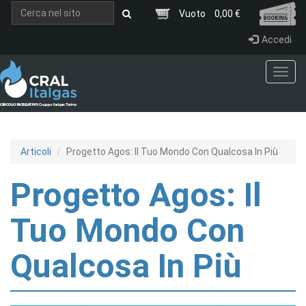
Salta al contenuto principale
Vuoto
0,00 €
Accedi
Toggl
navig
Articoli
Progetto Agos: Il Tuo Mondo Con Qualcosa In Più
Progetto Agos: Il
Tuo Mondo Con
Qualcosa In Più